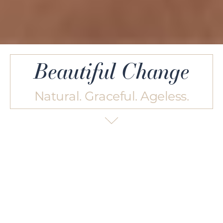
Beautiful Change
Natural. Graceful. Ageless.
Exquisite Cosmetic
Surgery In Las Vegas